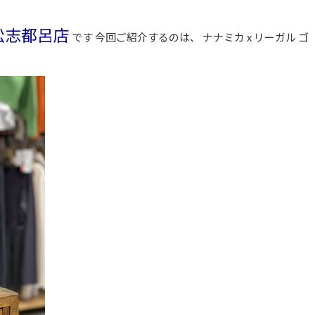
松志都呂店
です 今回ご紹介するのは、 ナナミカ x リーガル ゴ