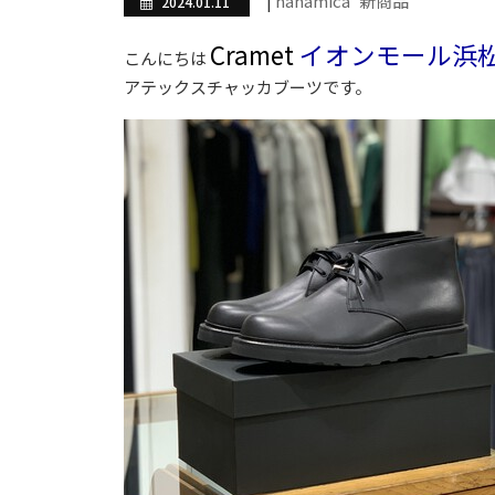
|
nanamica
新商品
2024.01.11
Cramet
イオンモール浜
こんにちは
アテックスチャッカブーツです。