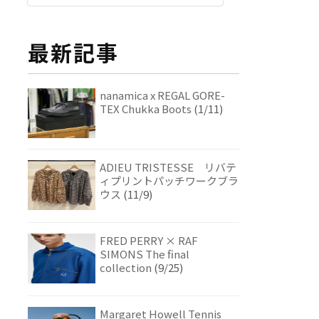
最新記事
nanamica x REGAL GORE-
TEX Chukka Boots
(1/11)
ADIEU TRISTESSE リバテ
ィプリントパッチワークブラ
ウス
(11/9)
FRED PERRY × RAF
SIMONS The final
collection
(9/25)
Margaret Howell Tennis