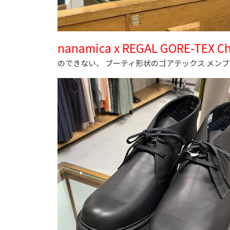
nanamica x REGAL GORE-TEX C
のできない、 ブーティ形状のゴアテックス メン