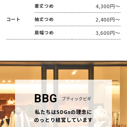
4,300円～
着丈つめ
2,400円～
コート
袖丈つめ
3,600円～
肩幅つめ
BBG
ブティックビギ
私たちはSDGsの理念に
のっとり経営しています