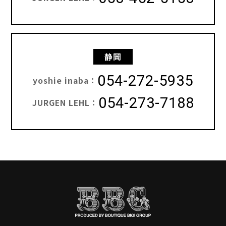
静岡
054-272-5935
yoshie inaba：
054-273-7188
JURGEN LEHL：